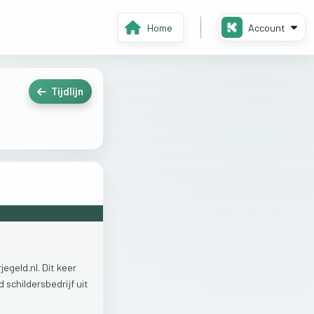
Home
Account
Tijdlijn
egeld.nl.
Dit
keer
rd
schildersbedrijf
uit