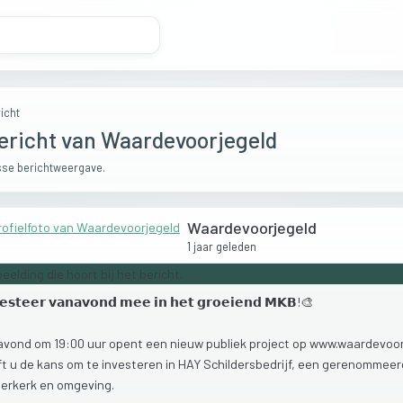
icht
ericht van Waardevoorjegeld
se berichtweergave.
Waardevoorjegeld
1 jaar geleden
𝗲𝘀𝘁𝗲𝗲𝗿
𝘃𝗮𝗻𝗮𝘃𝗼𝗻𝗱
𝗺𝗲𝗲
𝗶𝗻
𝗵𝗲𝘁
𝗴𝗿𝗼𝗲𝗶𝗲𝗻𝗱
𝗠𝗞𝗕!🎨
avond
om
19:00
uur
opent
een
nieuw
publiek
project
op
www.waardevoorj
ft
u
de
kans
om
te
investeren
in
HAY
Schildersbedrijf,
een
gerenommee
derkerk
en
omgeving.