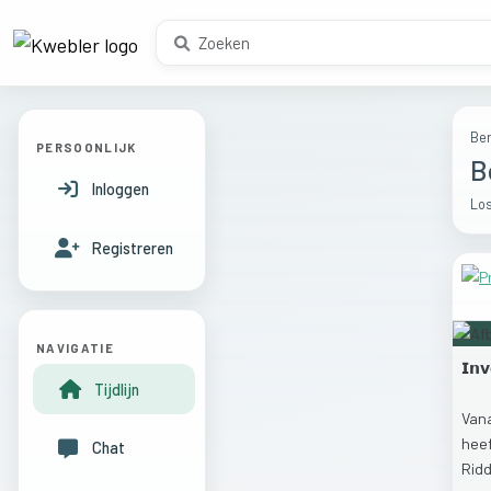
Ber
PERSOONLIJK
B
Inloggen
Los
Registreren
NAVIGATIE
𝗜𝗻𝘃
Tijdlijn
Van
hee
Chat
Rid