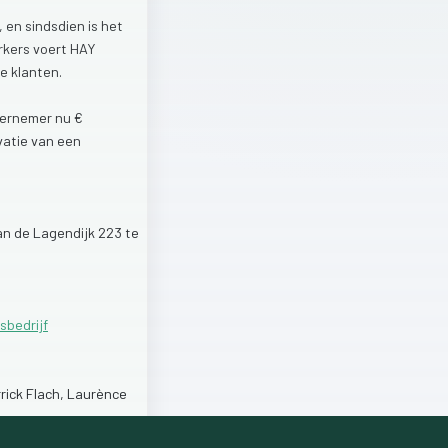
,
en
sindsdien
is
het
rkers
voert
HAY
re
klanten.
ernemer
nu
€
vatie
van
een
an
de
Lagendijk
223
te
sbedrijf
rick
Flach,
Laurènce