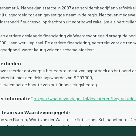
ernemer
A.
Manoekjan
startte
in
2007
een
schildersbedrijf
en
verfwinkel
ijf
uitgegroeid
tot
een
gevestigde
naam
in
de
regio.
Met
zeven
medewe
ldersbedrijf
succesvol
opdrachten
uit
voor
zowel
zakelijke
als
particulie
een
eerdere
geslaagde
financiering
via
Waardevoorjegeld
vraagt
de
ond
.000,-
aan
werkkapitaal.
De
eerdere
financiering,
verstrekt
voor
de
reno
tgoedpand,
wordt
keurig
volgens
schema
afgelost.
𝗲𝗿𝗵𝗲𝗱𝗲𝗻
investeerder
ontvangt
u
het
eerste
recht
van
hypotheek
op
het
pand
a
jndrecht,
met
een
dekkingswaarde
van
€
297.000,-
na
tweemaal
de
hoogte
van
het
financieringsbedrag.
𝗲𝗿
𝗶𝗻𝗳𝗼𝗿𝗺𝗮𝘁𝗶𝗲?
https://waardevoorjegeld.nl/investeren/hay-schilder

𝘁𝗲𝗮𝗺
𝘃𝗮𝗻
𝗪𝗮𝗮𝗿𝗱𝗲𝘃𝗼𝗼𝗿𝗷𝗲𝗴𝗲𝗹𝗱:
an
van
Buuren,
Wout
van
der
Wal,
Leslie
Pots,
Hans
Schipaanboord,
Der
rse,
Bennie
Rozema,
Pieter
Floor,
Robert-Jan,
Kempen
van