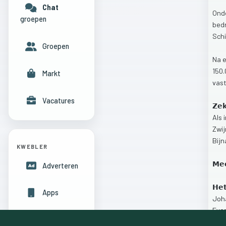
Chat
Ond
groepen
bedr
Schi
Groepen
Na
150
Markt
vas
Vacatures
𝗭𝗲
Als
Zwi
Bij
KWEBLER
𝗠𝗲
Adverteren
𝗛𝗲
Apps
Joh
Eve
Hulpcentrum