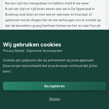
Na
een
tijd
niet
meegedaan
te
hebben
meld
ik
me
weer.
Ik
zal
van
tijd
tot
tijd
laten
weten
wat
we
in
De
Opperzaal
in
Boskoop
zoal
doen
en
met
wie
en
wanneer
en
hoe
laat.
Er
gebeuren
mooie
dingen
hier
en
we
verheugen
ons
er
steeds
op
dat
de
bezoekers
graag
hierheen
komen
en
het
zo
naar
hun
zin
hebben.
Het
is
de
Liefde
van
Christus,
en
Gods
Geest,
die
de
hoofdrol
spelen.
Wij gebruiken cookies
De
Opperzaal
is
er
voor
ons
allemaal;
en
dat
betekend
dat
wij
Privacy Beleid
·
Algemene Voorwaarden
gelovigen
evenals
ongelovigen
hartelijk
ontvangen
en
zoeken
naar
het
Plan
van
God
in
onze
levens.
Maar
ook
helpen
wij
hen
Cookies zijn gegevens die wij achterlaten op jouw apparaat.
die
zoeken
naar
antwoorden
op
wat
er
gaande
en
aanstaande
is
Deze zorgen bijvoorbeeld dat jouw browser onthoud dat jij het
in
deze
wereld.
Ook
helpen
wij
met
sociaal
maatschappelijke
bent!
kwesties
of
voeren
pastorale
gesprekken
en
bijeenkomsten
met
belangstellenden.
Accepteren
Het
zou
fijn
zijn
als
je
eens
aankomt
in
Boskoop
in
gebouw
Boskoop
Center
aan
de
Voorofscheweg
15P
(2e
et)
Kijk
in
de
Sluiten
website
maar
bij
AGENDA
naar;
Wat,
wanneer,
hoe
laat
en
wees