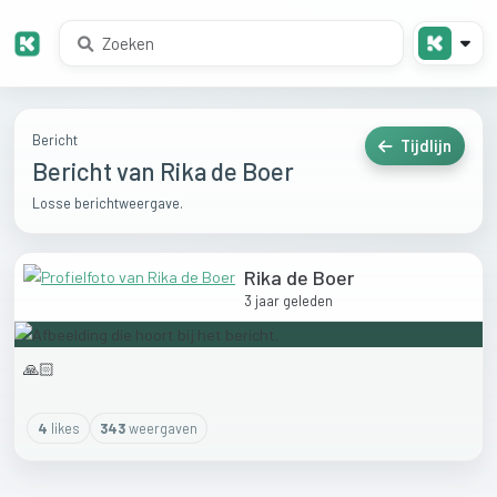
Bericht
Tijdlijn
Bericht van Rika de Boer
Losse berichtweergave.
Rika de Boer
3 jaar geleden
🙏🏻
4
like
s
343
weergaven