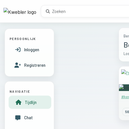
Ber
PERSOONLIJK
B
Inloggen
Los
Registreren
NAVIGATIE
#ke
Tijdlijn
56
Chat