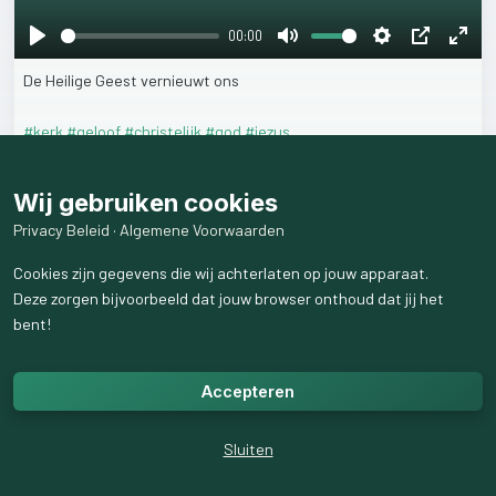
00:00
Play
Mute
Settings
PIP
Ente
De
Heilige
Geest
vernieuwt
ons
fulls
#kerk
#geloof
#christelijk
#god
#jezus
10
weergaven
Wij gebruiken cookies
Privacy Beleid
·
Algemene Voorwaarden
Cookies zijn gegevens die wij achterlaten op jouw apparaat.
Deze zorgen bijvoorbeeld dat jouw browser onthoud dat jij het
bent!
Accepteren
Sluiten