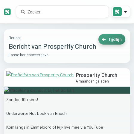
Bericht
Tijdlijn
Bericht van Prosperity Church
Losse berichtweergave.
Prosperity Church
4 maanden geleden
Zondag
10u
kerk!
Onderwerp:
Het
boek
van
Enoch
Kom
langs
in
Emmeloord
of
kijk
live
mee
via
YouTube!