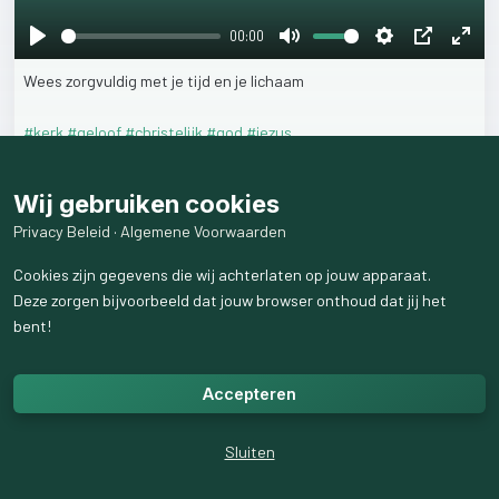
00:00
Play
Mute
Settings
PIP
Ente
Wees
zorgvuldig
met
je
tijd
en
je
lichaam
fulls
#kerk
#geloof
#christelijk
#god
#jezus
6
weergaven
Wij gebruiken cookies
Privacy Beleid
·
Algemene Voorwaarden
Cookies zijn gegevens die wij achterlaten op jouw apparaat.
Deze zorgen bijvoorbeeld dat jouw browser onthoud dat jij het
bent!
Accepteren
Sluiten