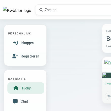
Ber
PERSOONLIJK
B
Inloggen
Los
Registreren
NAVIGATIE
#ke
Tijdlijn
11
Chat