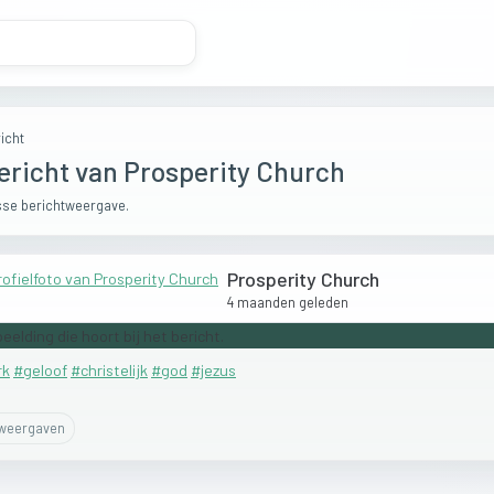
icht
ericht van Prosperity Church
se berichtweergave.
Prosperity Church
4 maanden geleden
rk
#geloof
#christelijk
#god
#jezus
weergaven