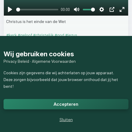
00:00
Play
Mute
Settings
PIP
Ente
Christus
is
het
einde
van
de
Wet
fulls
#kerk
#geloof
#christelijk
#god
#jezus
10
weergaven
Wij gebruiken cookies
Privacy Beleid
·
Algemene Voorwaarden
Cookies zijn gegevens die wij achterlaten op jouw apparaat.
Deze zorgen bijvoorbeeld dat jouw browser onthoud dat jij het
bent!
Accepteren
Sluiten