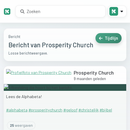
Bericht
Tijdlijn
Bericht van Prosperity Church
Losse berichtweergave.
Prosperity Church
9 maanden geleden
Lees
de
Alphabeta!
#alphabeta
#prosperitychurch
#geloof
#christelijk
#bijbel
25
weergaven