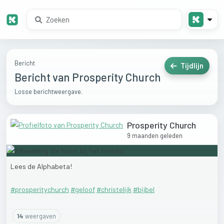
Bericht
Tijdlijn
Bericht van Prosperity Church
Losse berichtweergave.
Prosperity Church
9 maanden geleden
Lees
de
Alphabeta!
#prosperitychurch
#geloof
#christelijk
#bijbel
14
weergaven