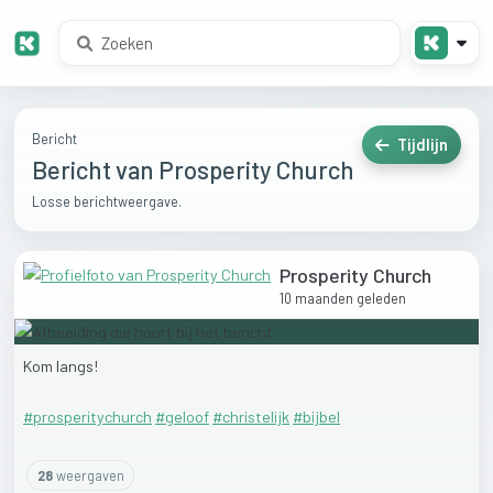
Bericht
Tijdlijn
Bericht van Prosperity Church
Losse berichtweergave.
Prosperity Church
10 maanden geleden
Kom
langs!
#prosperitychurch
#geloof
#christelijk
#bijbel
28
weergaven