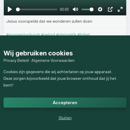
00:00
Play
Mute
Settings
PIP
Ente
Jezus
voorspelde
dat
we
wonderen
zullen
doen
fulls
#prosperitychurch
#geloof
#christelijk
#bijbel
20
weergaven
Wij gebruiken cookies
Privacy Beleid
·
Algemene Voorwaarden
Cookies zijn gegevens die wij achterlaten op jouw apparaat.
Deze zorgen bijvoorbeeld dat jouw browser onthoud dat jij het
bent!
Accepteren
Sluiten