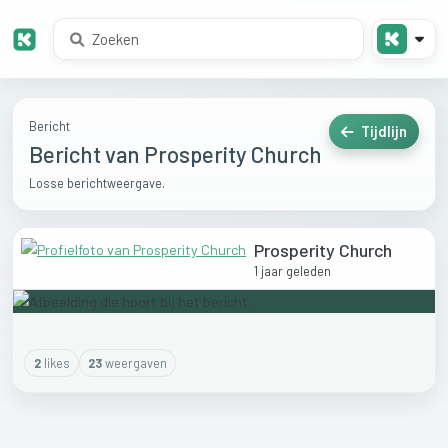
Bericht
Tijdlijn
Bericht van Prosperity Church
Losse berichtweergave.
Prosperity Church
1 jaar geleden
2
like
s
23
weergaven