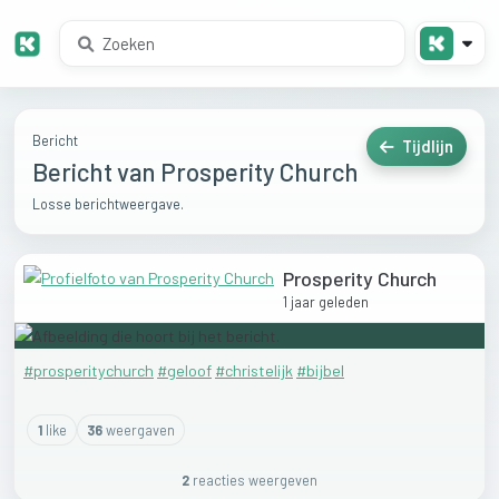
Bericht
Tijdlijn
Bericht van Prosperity Church
Losse berichtweergave.
Prosperity Church
1 jaar geleden
#prosperitychurch
#geloof
#christelijk
#bijbel
1
like
36
weergaven
2
reactie
s
weergeven