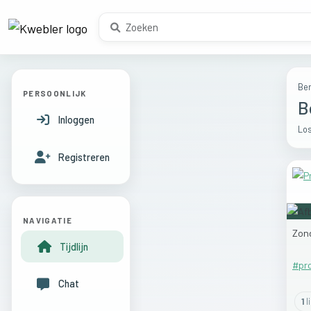
Ber
PERSOONLIJK
B
Inloggen
Los
Registreren
NAVIGATIE
Zon
Tijdlijn
#pr
Chat
1
l