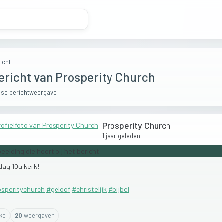
icht
ericht van Prosperity Church
se berichtweergave.
Prosperity Church
1 jaar geleden
dag
10u
kerk!
osperitychurch
#geloof
#christelijk
#bijbel
ike
20
weergaven