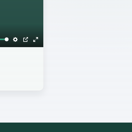
Settings
PIP
Enter
fullscreen