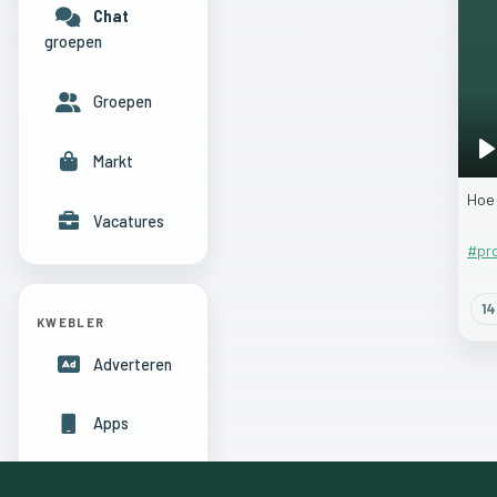
Chat
groepen
Groepen
Markt
P
Ho
Vacatures
#pr
14
KWEBLER
Adverteren
Apps
Hulpcentrum