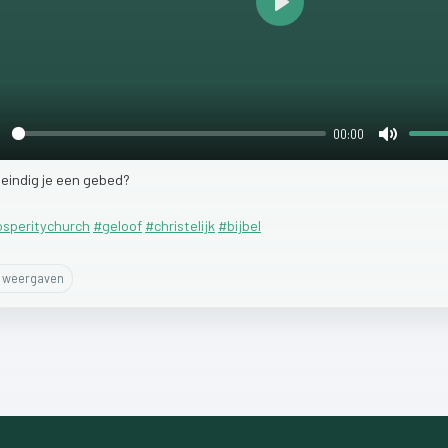
Play
00:00
lay
Mute
e
eindig
je
een
gebed?
osperitychurch
#geloof
#christelijk
#bijbel
weergaven