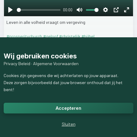
00:00
Play
Mute
Settings
PIP
Ente
Leven
in
alle
volheid
vraagt
om
vergeving
fulls
#prosperitychurch
#geloof
#christelijk
#bijbel
9
weergaven
Wij gebruiken cookies
Privacy Beleid
·
Algemene Voorwaarden
Cookies zijn gegevens die wij achterlaten op jouw apparaat.
Deze zorgen bijvoorbeeld dat jouw browser onthoud dat jij het
bent!
Accepteren
Sluiten