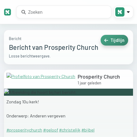
Bericht
Tijdlijn
Bericht van Prosperity Church
Losse berichtweergave.
Prosperity Church
1 jaar geleden
Zondag
10u
kerk!
Onderwerp:
Anderen
vergeven
#prosperitychurch
#geloof
#christelijk
#bijbel