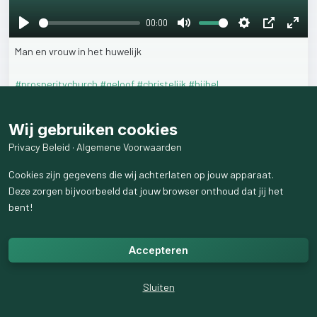
00:00
Play
Mute
Settings
PIP
Ente
Man
en
vrouw
in
het
huwelijk
fulls
#prosperitychurch
#geloof
#christelijk
#bijbel
9
weergaven
Wij gebruiken cookies
Privacy Beleid
·
Algemene Voorwaarden
Cookies zijn gegevens die wij achterlaten op jouw apparaat.
Deze zorgen bijvoorbeeld dat jouw browser onthoud dat jij het
bent!
Accepteren
Sluiten