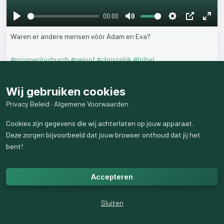
00:00
Play
Mute
Settings
PIP
Ente
Waren
er
andere
mensen
vóór
Adam
en
Eva?
fulls
#prosperitychurch
#geloof
#christelijk
#bijbel
14
weergaven
Wij gebruiken cookies
Privacy Beleid
·
Algemene Voorwaarden
Cookies zijn gegevens die wij achterlaten op jouw apparaat.
Deze zorgen bijvoorbeeld dat jouw browser onthoud dat jij het
bent!
Accepteren
Sluiten