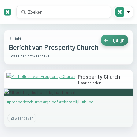
Bericht
Tijdlijn
Bericht van Prosperity Church
Losse berichtweergave.
Prosperity Church
1 jaar geleden
#prosperitychurch
#geloof
#christelijk
#bijbel
21
weergaven