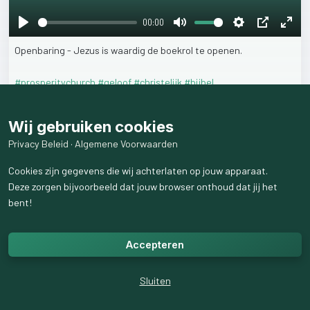
00:00
Play
Mute
Settings
PIP
Ente
Openbaring
-
Jezus
is
waardig
de
boekrol
te
openen.
fulls
#prosperitychurch
#geloof
#christelijk
#bijbel
18
weergaven
Wij gebruiken cookies
Privacy Beleid
·
Algemene Voorwaarden
Cookies zijn gegevens die wij achterlaten op jouw apparaat.
Deze zorgen bijvoorbeeld dat jouw browser onthoud dat jij het
bent!
Accepteren
Sluiten