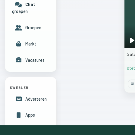
Chat
groepen
Groepen
Markt
P
Sat
Vacatures
#pr
31
KWEBLER
Adverteren
Apps
Hulpcentrum