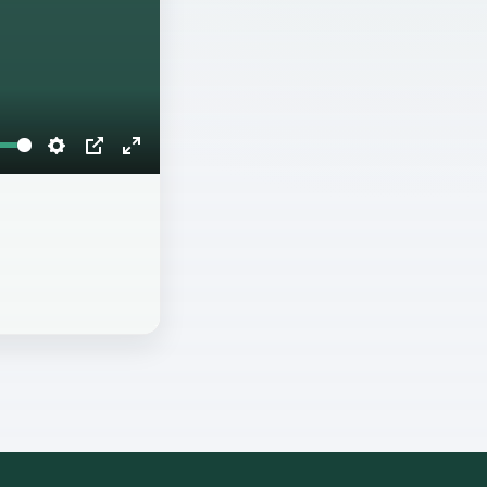
Settings
PIP
Enter
fullscreen