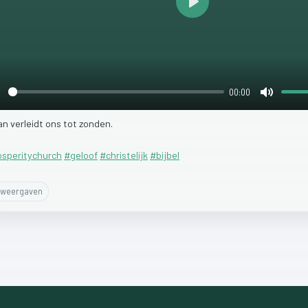
Play
00:00
lay
Mute
an
verleidt
ons
tot
zonden.
osperitychurch
#geloof
#christelijk
#bijbel
weergaven