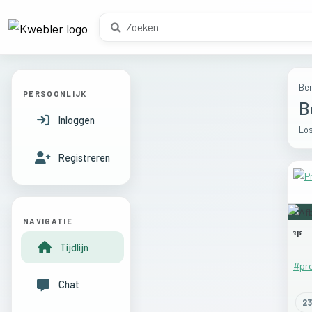
Ber
PERSOONLIJK
B
Inloggen
Los
Registreren
NAVIGATIE
𝚿
Tijdlijn
#pr
Chat
23