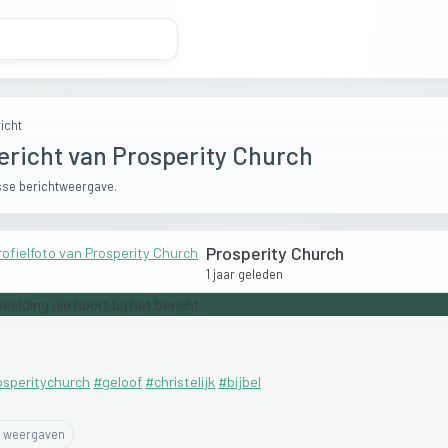
icht
ericht van Prosperity Church
se berichtweergave.
Prosperity Church
1 jaar geleden
osperitychurch
#geloof
#christelijk
#bijbel
weergaven