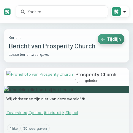
Bericht
Tijdlijn
Bericht van Prosperity Church
Losse berichtweergave.
Prosperity Church
1 jaar geleden
Wij
christenen
zijn
niet
van
deze
wereld!
𝚿
#overvloed
#geloof
#christelijk
#bijbel
1
like
30
weergaven