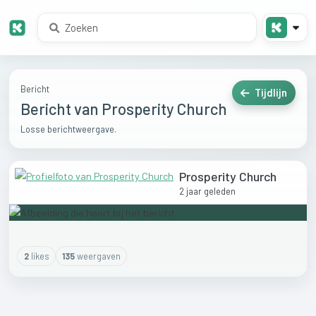
Bericht
Tijdlijn
Bericht van Prosperity Church
Losse berichtweergave.
Prosperity Church
2 jaar geleden
2
like
s
135
weergaven