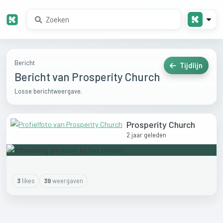
Bericht
Tijdlijn
Bericht van Prosperity Church
Losse berichtweergave.
Prosperity Church
2 jaar geleden
3
like
s
39
weergaven