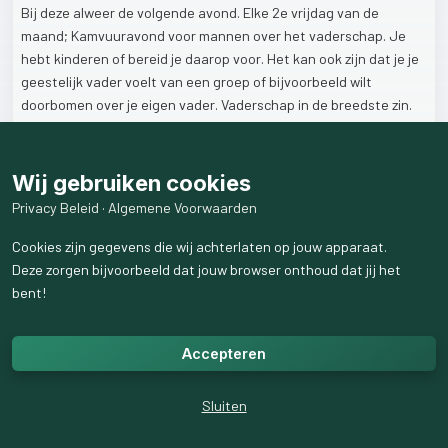
Bij
deze
alweer
de
volgende
avond.
Elke
2e
vrijdag
van
de
maand;
Kamvuuravond
voor
mannen
over
het
vaderschap.
Je
hebt
kinderen
of
bereid
je
daarop
voor.
Het
kan
ook
zijn
dat
je
je
geestelijk
vader
voelt
van
een
groep
of
bijvoorbeeld
wilt
doorbomen
over
je
eigen
vader.
Vaderschap
in
de
breedste
zin.
Welkom
in
Ede.
Wij gebruiken cookies
Opgeven
via:
https://www.astonishingheart.nl/fire-food
Privacy Beleid
·
Algemene Voorwaarden
Cookies zijn gegevens die wij achterlaten op jouw apparaat.
#coach
#campfire
#mannencoach
#outdoor
#heart
Deze zorgen bijvoorbeeld dat jouw browser onthoud dat jij het
#lifecoaching
#event
#kampvuur
#vriendschap
bent!
54
weergaven
Accepteren
Sluiten