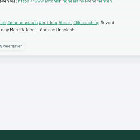
even
via:
https://www.astonishingheart.nl/evenementen
ach
#mannencoach
#outdoor
#heart
#lifecoaching
#event
to
by
Marc
Rafanell
López
on
Unsplash
9
weergaven