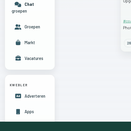
Opg
Chat
groepen
#co
Groepen
Pho
Markt
26
Vacatures
KWEBLER
Adverteren
Apps
Hulpcentrum