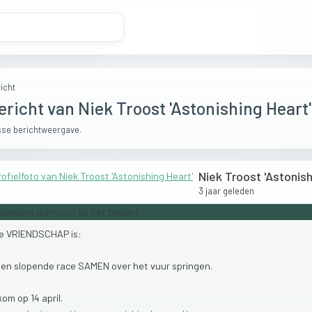
icht
ericht van Niek Troost 'Astonishing Heart'
se berichtweergave.
Niek Troost 'Astonish
3 jaar geleden
e
VRIENDSCHAP
is:
een
slopende
race
SAMEN
over
het
vuur
springen.
kom
op
14
april.