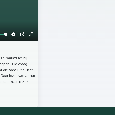
Settings
PIP
Enter
fullscreen
Jan,
werkzaam
bij
hopen?
Die
vraag
st
die
aansluit
bij
het
.
Daar
lezen
we:
Jezus
de
dat
Lazarus
ziek