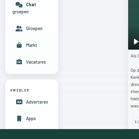
Chat
groepen
Groepen
Markt
P
Als
Vacatures
Op
Ker
dri
KWEBLER
the
hiel
Adverteren
was
Apps
1
l
Hulpcentrum