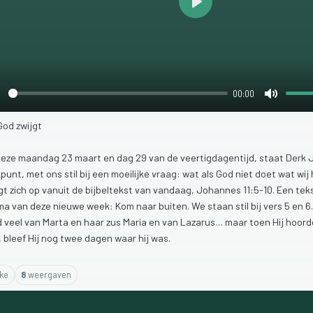
Play
00:00
lay
Mute
God
zwijgt
deze
maandag
23
maart
en
dag
29
van
de
veertigdagentijd,
staat
Derk
kpunt,
met
ons
stil
bij
een
moeilijke
vraag:
wat
als
God
niet
doet
wat
wij
ngt
zich
op
vanuit
de
bijbeltekst
van
vandaag,
Johannes
11:5-10.
Een
tek
ma
van
deze
nieuwe
week:
Kom
naar
buiten.
We
staan
stil
bij
vers
5
en
6
d
veel
van
Marta
en
haar
zus
Maria
en
van
Lazarus…
maar
toen
Hij
hoor
,
bleef
Hij
nog
twee
dagen
waar
hij
was.
ike
8
weergaven