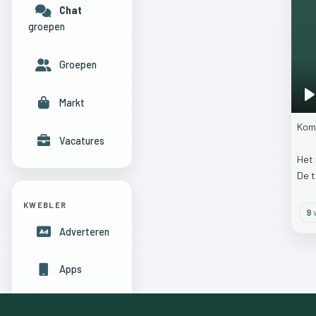
Chat
groepen
Groepen
Markt
P
Ko
Vacatures
Het
De
KWEBLER
9
w
Adverteren
Apps
Hulpcentrum