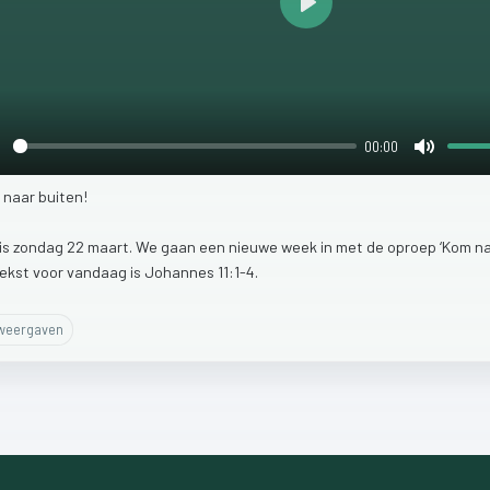
Play
00:00
lay
Mute
m
naar
buiten!
is
zondag
22
maart.
We
gaan
een
nieuwe
week
in
met
de
oproep
‘Kom
n
tekst
voor
vandaag
is
Johannes
11:1-4.
eergaven