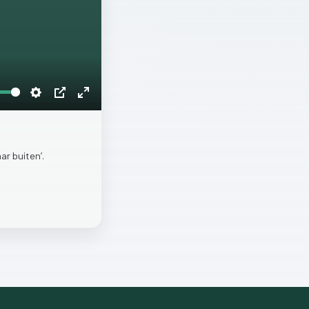
Settings
PIP
Enter
fullscreen
aar
buiten’.