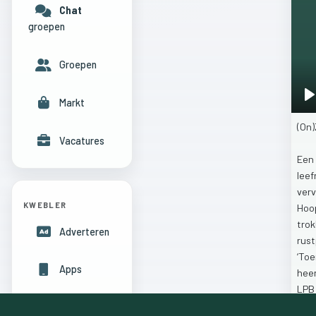
Chat
groepen
Groepen
Markt
P
(On
Vacatures
Een
leef
ver
KWEBLER
Hoo
tro
Adverteren
rus
‘To
Apps
hee
LP
Hulpcentrum