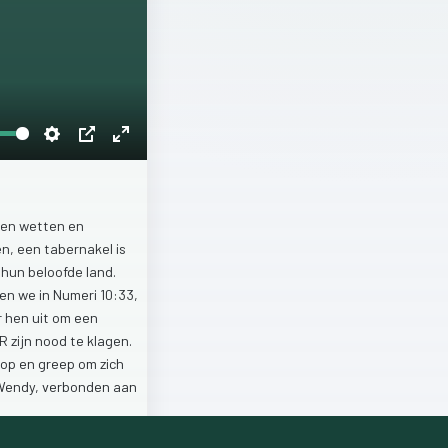
Settings
PIP
Enter
fullscreen
ben
wetten
en
en,
een
tabernakel
is
t
hun
beloofde
land.
zen
we
in
Numeri
10:33,
r
hen
uit
om
een
ER
zijn
nood
te
klagen.
op
en
greep
om
zich
Wendy,
verbonden
aan