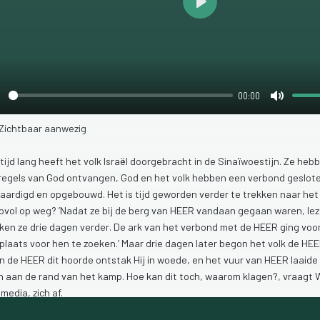
Play
00:00
lay
Mute
)Zichtbaar
aanwezig
tijd
lang
heeft
het
volk
Israël
doorgebracht
in
de
Sinaïwoestijn.
Ze
heb
regels
van
God
ontvangen,
God
en
het
volk
hebben
een
verbond
geslot
vaardigd
en
opgebouwd.
Het
is
tijd
geworden
verder
te
trekken
naar
he
pvol
op
weg?
’Nadat
ze
bij
de
berg
van
HEER
vandaan
gegaan
waren,
le
kken
ze
drie
dagen
verder.
De
ark
van
het
verbond
met
de
HEER
ging
voo
tplaats
voor
hen
te
zoeken.’
Maar
drie
dagen
later
begon
het
volk
de
HE
en
de
HEER
dit
hoorde
ontstak
Hij
in
woede,
en
het
vuur
van
HEER
laaide
n
aan
de
rand
van
het
kamp.
Hoe
kan
dit
toch,
waarom
klagen?,
vraagt
B
media,
zich
af.