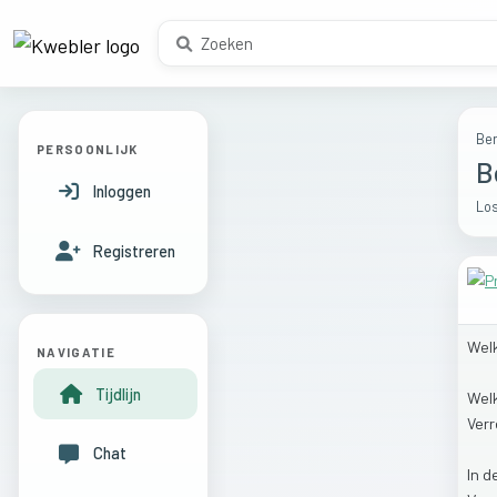
Ber
PERSOONLIJK
B
Inloggen
Los
Registreren
Wel
NAVIGATIE
Tijdlijn
Wel
Ver
Chat
In
d