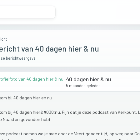
icht
ericht van 40 dagen hier & nu
se berichtweergave.
40 dagen hier & nu
5 maanden geleden
kom
bij
40
dagen
hier
en
nu
kom
bij
40
dagen
hier&#038;nu.
Fijn
dat
je
deze
podcast
van
Kerkpunt,
re
Naasten
gevonden
hebt.
eze
podcast
nemen
we
je
mee
door
de
Veertigdagentijd,
op
weg
naar
Go