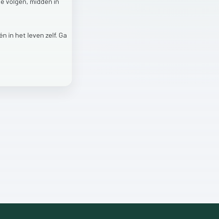
te
volgen,
midden
in
én
in
het
leven
zelf.
Ga