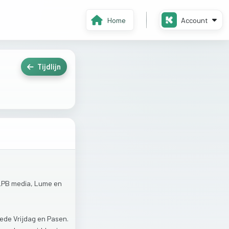
Home
Account
Tijdlijn
LPB
media,
Lume
en
ede
Vrijdag
en
Pasen.