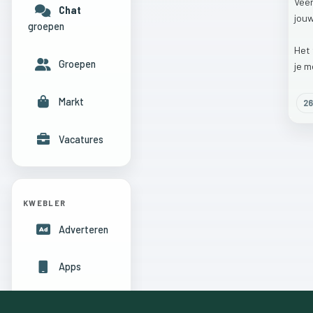
Vee
Chat
jou
groepen
Het
Groepen
je
m
Markt
26
Vacatures
KWEBLER
Adverteren
Apps
Hulpcentrum