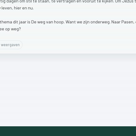
rtig
dagen
om
stil
te
staan,
te
vertragen
en
vooruit
te
kijken.
Om
Jezus
w
leven,
hier
en
nu.
thema
dit
jaar
is
De
weg
van
hoop.
Want
we
zijn
onderweg.
Naar
Pasen,
ee
op
weg?
weergaven