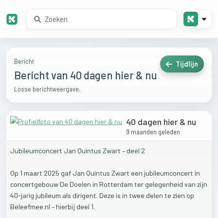
Bericht
Tijdlijn
Bericht van 40 dagen hier & nu
Losse berichtweergave.
40 dagen hier & nu
9 maanden geleden
Jubileumconcert
Jan
Quintus
Zwart
–
deel
2
Op
1
maart
2025
gaf
Jan
Quintus
Zwart
een
jubileumconcert
in
concertgebouw
De
Doelen
in
Rotterdam
ter
gelegenheid
van
zijn
40-jarig
jubileum
als
dirigent.
Deze
is
in
twee
delen
te
zien
op
Beleefmee.nl
–
hierbij
deel
1.