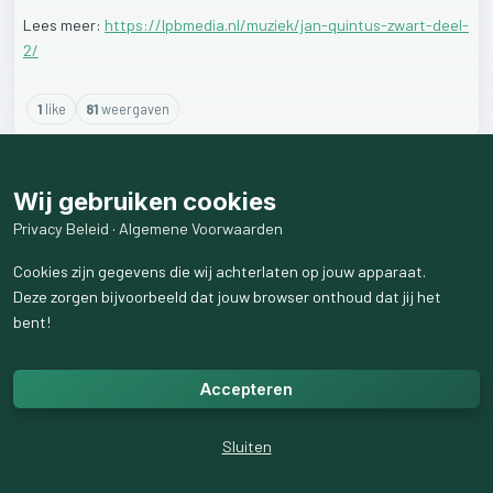
Lees
meer:
https://lpbmedia.nl/muziek/jan-quintus-zwart-deel-
2/
1
like
81
weergaven
Wij gebruiken cookies
Privacy Beleid
·
Algemene Voorwaarden
Cookies zijn gegevens die wij achterlaten op jouw apparaat.
Deze zorgen bijvoorbeeld dat jouw browser onthoud dat jij het
bent!
Accepteren
Sluiten