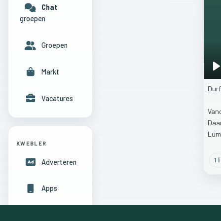
Chat
groepen
Groepen
Markt
P
Dur
Vacatures
Van
Daa
Lum
KWEBLER
1
l
Adverteren
Apps
Hulpcentrum