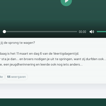
Play
00:00
lay
Mute
f
jij
de
sprong
te
wagen?
daag
is
het
11
maart
en
dag
6
van
de
Veertigdagentijd.
r
sta
je
dan…
en
broers
nodigen
je
uit
te
springen,
want
zij
durfden
ook
e,
een
jeugdherinnering
en
leerde
ook
nog
iets
anders…
ike
55
weergaven