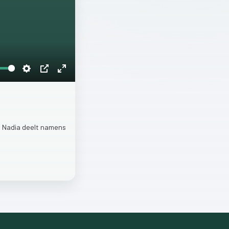
Settings
PIP
Enter
fullscreen
…
Nadia
deelt
namens