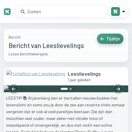
Bericht
Tijdlijn
Bericht van Leeslievelings
Losse berichtweergave.
Leeslievelings
1 jaar geleden
Vorige
Volgen
LEESTIP
📚
Al
jarenlang
zien
er
tientallen
nieuwe
boeken
het
levenslicht
en
soms
zou
je
door
de
zee
aan
recente
titels
zomaar
vergeten
dat
er
ook
al
veel
pareltjes
bestaan.
Die
zijn
dan
misschien
wat
ouder,
maar
zeker
niet
minder
mooi
of
meeslepend
of
onvergetelijk,
en
dus
met
recht
een
echte
leestip.
Zoals
‘Het
lied
van
de
Herder’
(Betsy
Duffey,
Laurie