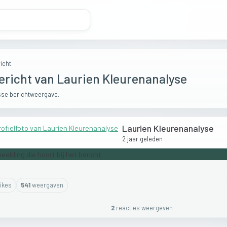
icht
ericht van Laurien Kleurenanalyse
se berichtweergave.
Laurien Kleurenanalyse
2 jaar geleden
ike
s
541
weergaven
2
reactie
s
weergeven