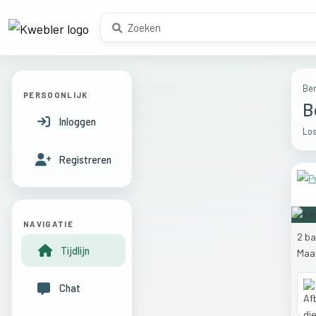
Ber
PERSOONLIJK
B
Inloggen
Los
Registreren
NAVIGATIE
2
ba
Tijdlijn
Maa
Chat