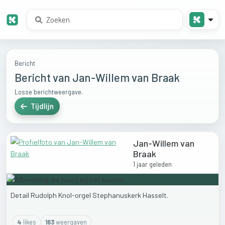
Bericht
Bericht van Jan-Willem van Braak
Losse berichtweergave.
Tijdlijn
Jan-Willem van
Braak
1 jaar geleden
Detail
Rudolph
Knol-orgel
Stephanuskerk
Hasselt.
4
like
s
163
weergaven