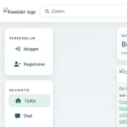
Ber
PERSOONLIJK
B
Inloggen
Los
Registreren
Dit
NAVIGATIE
een
Tijdlijn
http
htt
v=P
Chat
ki8