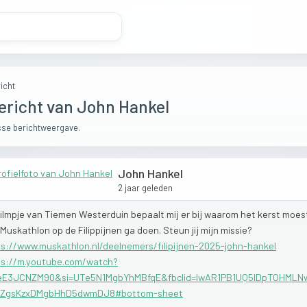
icht
ericht van John Hankel
se berichtweergave.
John Hankel
2 jaar geleden
filmpje
van
Tiemen
Westerduin
bepaalt
mij
er
bij
waarom
het
kerst
moes
Muskathlon
op
de
Filippijnen
ga
doen.
Steun
jij
mijn
missie?
s://www.muskathlon.nl/deelnemers/filipijnen-2025-john-hankel
ps://m.youtube.com/watch?
eE3JCNZM90&si=UTe5N1MgbYhMBfqE&fbclid=IwAR1PB1UQ5IDpTOHML
DZgsKzxDMgbHhD5dwmDJ8#bottom-sheet