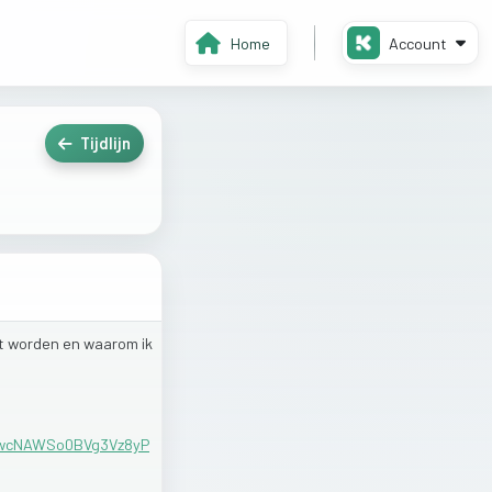
Home
Account
Tijdlijn
t
worden
en
waarom
ik
NwcNAWSo0BVg3Vz8yP