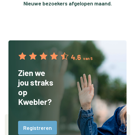
Nieuwe bezoekers afgelopen maand.
4.6
van 5
Zien we
jou straks
op
Kwebler?
Registreren