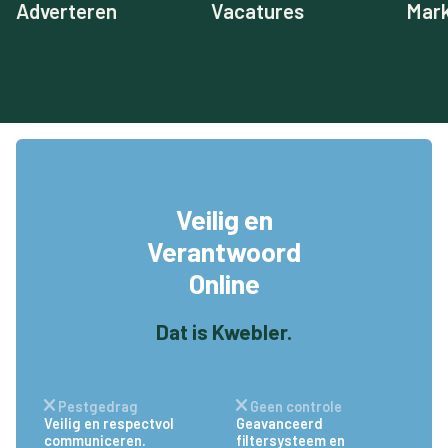
Adverteren
Vacatures
Mark
Veilig en
Verantwoord
Online
Dat is Kwebler.
Pestgedrag
Geen controle
Veilig en respectvol
Geavanceerd
communiceren.
filtersysteem en