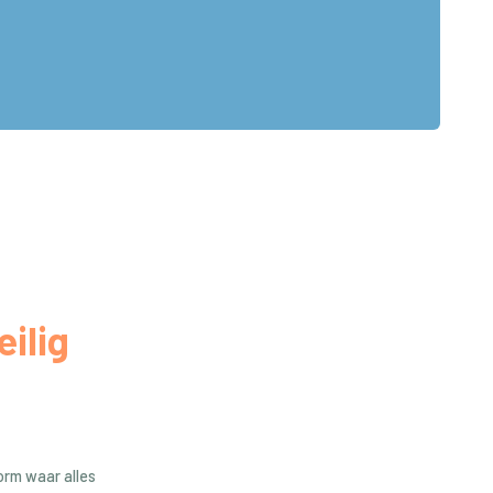
eilig
form waar alles