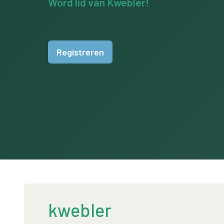
Word lid van Kwebler!
Registreren
kwebler