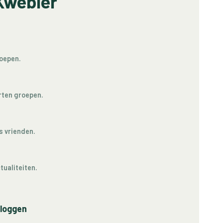
Kwebler
roepen.
orten groepen.
s vrienden.
tualiteiten.
nloggen