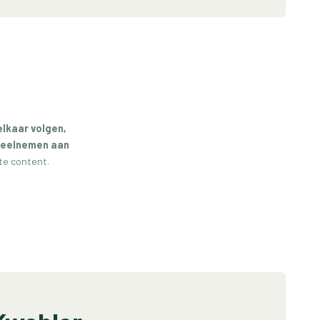
elkaar volgen,
 deelnemen aan
te content.