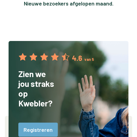
Nieuwe bezoekers afgelopen maand.
4.6
van 5
Zien we
jou straks
op
Kwebler?
Registreren