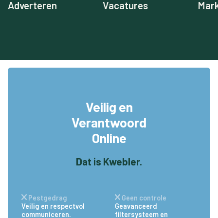
Adverteren
Vacatures
Mark
Veilig en
Verantwoord
Online
Dat is Kwebler.
Pestgedrag
Geen controle
Veilig en respectvol
Geavanceerd
communiceren.
filtersysteem en