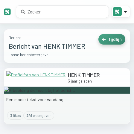
Bericht
Tijdlijn
Bericht van HENK TIMMER
Losse berichtweergave.
HENK TIMMER
3 jaar geleden
Een
mooie
tekst
voor
vandaag
3
like
s
241
weergaven