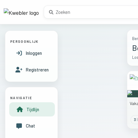
Ber
PERSOONLIJK
B
Inloggen
Los
Registreren
NAVIGATIE
Vak
Tijdlijn
3
l
Chat