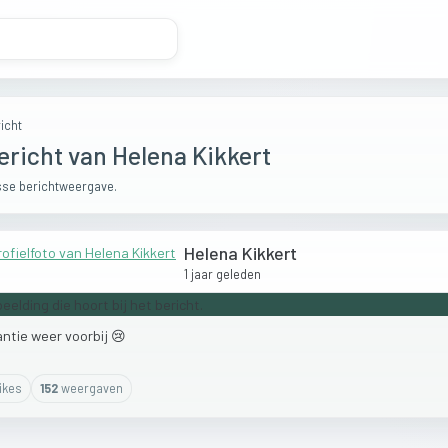
icht
ericht van Helena Kikkert
se berichtweergave.
Helena Kikkert
1 jaar geleden
antie
weer
voorbij
😢
ike
s
152
weergaven