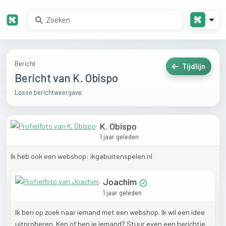
Bericht
Tijdlijn
Bericht van K. Obispo
Losse berichtweergave.
K. Obispo
1 jaar geleden
Ik
heb
ook
een
webshop:
ikgabuitenspelen.nl
Joachim
1 jaar geleden
Ik
ben
op
zoek
naar
iemand
met
een
webshop.
Ik
wil
een
idee
uitproberen.
Ken
of
ben
je
iemand?
Stuur
even
een
berichtje.