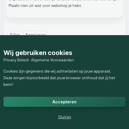
Maakt
niet
uit
wat
voor
webshop
je
hebt.
2
like
s
3
weergaven
2
reactie
s
weergeven
Wij gebruiken cookies
Privacy Beleid
·
Algemene Voorwaarden
Cookies zijn gegevens die wij achterlaten op jouw apparaat.
Deze zorgen bijvoorbeeld dat jouw browser onthoud dat jij het
bent!
Accepteren
Sluiten