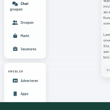
Wan
Chat
intu
groepen
als
Kun
Groepen
ove
Lee
Markt
onv
Sta
Vacatures
aan
bio).
1
l
KWEBLER
Adverteren
Apps
Hulpcentrum