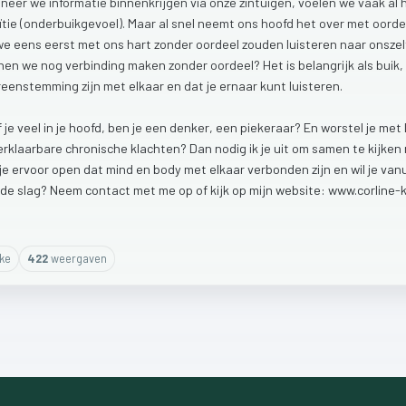
neer
we
informatie
binnenkrijgen
via
onze
zintuigen,
voelen
we
vaak
al
ïtie
(onderbuikgevoel).
Maar
al
snel
neemt
ons
hoofd
het
over
met
oorde
we
eens
eerst
met
ons
hart
zonder
oordeel
zouden
luisteren
naar
onsze
nen
we
nog
verbinding
maken
zonder
oordeel?
Het
is
belangrijk
als
buik,
reenstemming
zijn
met
elkaar
en
dat
je
ernaar
kunt
luisteren.
f
je
veel
in
je
hoofd,
ben
je
een
denker,
een
piekeraar?
En
worstel
je
met
erklaarbare
chronische
klachten?
Dan
nodig
ik
je
uit
om
samen
te
kijken
je
ervoor
open
dat
mind
en
body
met
elkaar
verbonden
zijn
en
wil
je
van
de
slag?
Neem
contact
met
me
op
of
kijk
op
mijn
website:
www.corline-k
ike
422
weergaven