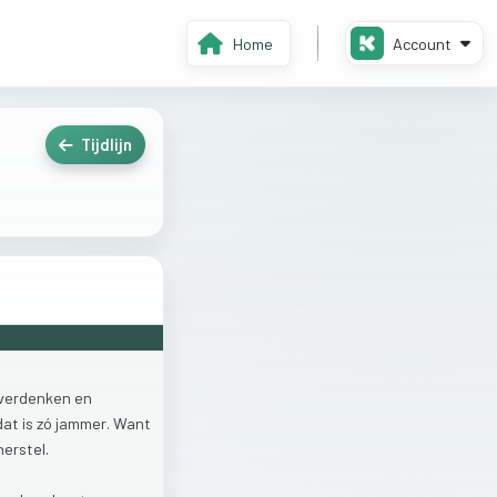
Home
Account
Tijdlijn
verdenken
en
dat
is
zó
jammer.
Want
herstel.