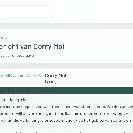
icht
ericht van Corry Mol
se berichtweergave.
Corry Mol
1 jaar geleden
s
iets
danig
mis.
nze
maatschappij
leven
we
steeds
meer
vanuit
ons
hoofd.
We
denken,
o
keren,
terwijl
de
verbinding
met
ons
lichaam
steeds
verder
vervaagt.
En
t
vanuit
die
verbinding
is
er
zoveel
mogelijk
op
het
gebied
van
balans
en