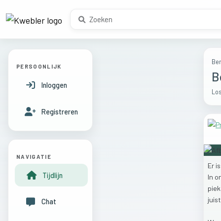
Ber
PERSOONLIJK
B
Inloggen
Los
Registreren
NAVIGATIE
Er
i
Tijdlijn
In
o
pie
juis
Chat