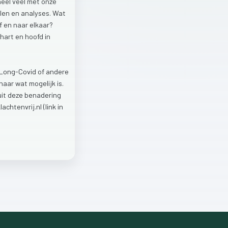
heel
veel
met
onze
len
en
analyses.
Wat
lf
en
naar
elkaar?
hart
en
hoofd
in
Long-Covid
of
andere
naar
wat
mogelijk
is.
uit
deze
benadering
lachtenvrij.nl
(link
in