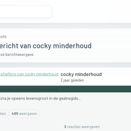
icht
ericht van cocky minderhoud
se berichtweergave.
cocky minderhoud
2 jaar geleden
n
sta
je
opeens
levensgroot
in
de
gezinsgids...
ike
s
465
weergaven
3
reactie
s
weergeven