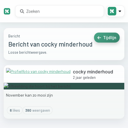
Bericht
Tijdlijn
Bericht van cocky minderhoud
Losse berichtweergave.
cocky minderhoud
2 jaar geleden
November
kan
zo
mooi
zijn
6
like
s
380
weergaven